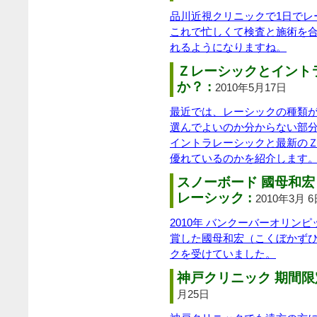
品川近視クリニックで1日でレ
これで忙しくて検査と施術を合
れるようになりますね。
Ｚレーシックとイント
か？ :
2010年5月17日
最近では、レーシックの種類
選んでよいのか分からない部
イントラレーシックと最新の
優れているのかを紹介します
スノーボード 國母和
レーシック :
2010年3月 
2010年 バンクーバーオリン
賞した國母和宏（こくぼかずひ
クを受けていました。
神戸クリニック 期間限
月25日