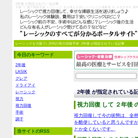
2年後 が指定されている記事
大阪 で 視力回復手術 レーシック をお考えの方に レーシック体験者 が おすすめの
♪
レーシックを大阪で♪ 評判の視力回復手術
2年後 が指定されている記事
今日のキーワード
2年後
LASIK
グレア
ドライアイ
2年後 が指定されている
レーシック
視力
視力回復 して ２年後 
視力回復
手術
視力回復して今の状態は、全
調子
を酷使していると思うんです
とか全くないです。
当サイトのRSS