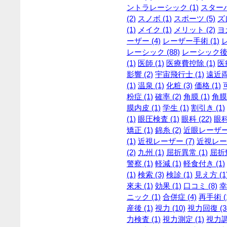
ントラレーシック (1)
スターバ
(2)
スノボ (1)
スポーツ (5)
ズレ
(1)
メイク (1)
メリット (2)
ヨガ
ーザー (4)
レーザー手術 (1)
レーシック (88)
レーシック後 
(1)
医師 (1)
医療費控除 (1)
医
影響 (2)
宇宙飛行士 (1)
遠近両
(1)
温泉 (1)
化粧 (3)
価格 (1)
粉症 (1)
確率 (2)
角膜 (1)
角膜
膜内皮 (1)
学生 (1)
割引き (1)
(1)
眼圧検査 (1)
眼科 (22)
眼科
矯正 (1)
錦糸 (2)
近眼レーザー 
(1)
近視レーザー (7)
近視レーザ
(2)
九州 (1)
屈折異常 (1)
屈折矯
警察 (1)
軽減 (1)
軽食付き (1)
(1)
検索 (3)
検診 (1)
見え方 (1
來未 (1)
効果 (1)
口コミ (8)
幸
ニック (1)
合併症 (4)
再手術 (
産後 (1)
視力 (10)
視力回復 (3
力検査 (1)
視力測定 (1)
視力調整