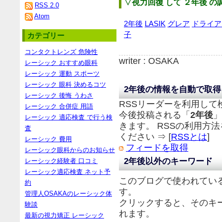
▽視力回復 して ２年後 
RSS 2.0
Atom
2年後
LASIK
グレア
ドライア
子
カテゴリー
コンタクトレンズ 危険性
writer : OSAKA
レーシック おすすめ眼科
レーシック 運動 スポーツ
レーシック 眼科 決めるコツ
2年後の情報を自動で取得
レーシック 後悔 うわさ
RSSリーダーを利用して
レーシック 合併症 用語
今後投稿される「
2年後
」
レーシック 適応検査 で行う検
きます。 RSSの利用方
査
ください ⇒ [
RSSとは
]
レーシック 費用
フィードを取得
レーシック眼科からのお知らせ
2年後以外のキーワード
レーシック経験者 口コミ
レーシック適応検査 ネット予
このブログで使われてい
約
す。
管理人OSAKAのレーシック体
クリックすると、そのキ
験談
れます。
最新の視力矯正 レーシック