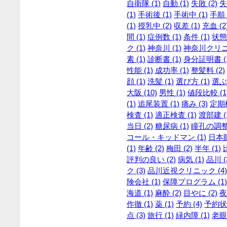
自衛隊 (1)
自動 (1)
失敗 (2)
失
(1)
手術後 (1)
手術中 (1)
手順 
(1)
授乳中 (2)
収差 (1)
充血 (2
間 (1)
症例数 (1)
条件 (1)
状態 
ク (1)
神奈川 (1)
神奈川クリニッ
素 (1)
診断書 (1)
身分証明書 (
性能 (1)
成功率 (1)
整髪料 (2)
顔 (1)
洗髪 (1)
選び方 (1)
選ぶ 
大阪 (10)
男性 (1)
値段比較 (1
(1)
追尾装置 (1)
痛み (3)
定期検
検査 (1)
適正検査 (1)
渡部建 (
当日 (2)
糖尿病 (1)
瞳孔の調整 
コール・キッドマン (1)
日本眼
(1)
年齢 (2)
梅田 (2)
半年 (1)
評判の良い (2)
病気 (1)
品川 (
ク (3)
品川近視クリニック (4)
険会社 (1)
保障プログラム (1)
海道 (1)
麻酔 (2)
目やに (2)
夜
作徹 (1)
薬 (1)
予約 (4)
予約状況
点 (3)
旅行 (1)
緑内障 (1)
老眼 