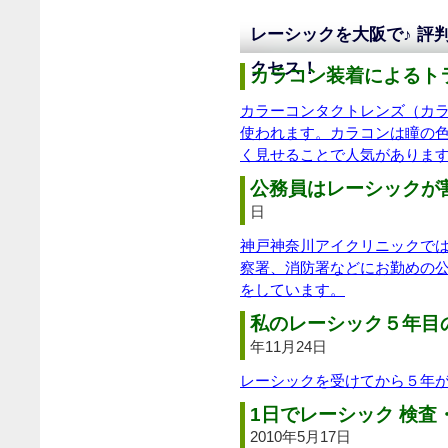
レーシックを大阪で♪ 評
クセス！
カラコン装着によるトラ
カラーコンタクトレンズ（カ
使われます。カラコンは瞳の
く見せることで人気がありま
公務員はレーシックが割
日
神戸神奈川アイクリニックで
察署、消防署などにお勤めの
をしています。
私のレーシック５年目
年11月24日
レーシックを受けてから５年
1日でレーシック 検査
2010年5月17日