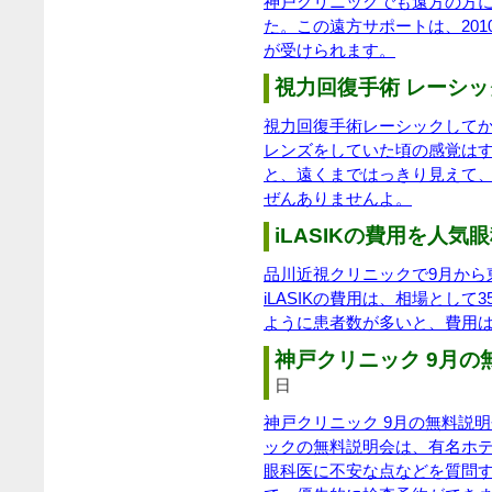
神戸クリニックでも遠方の方
た。この遠方サポートは、20
が受けられます。
視力回復手術 レーシック
視力回復手術レーシックして
レンズをしていた頃の感覚は
と、遠くまではっきり見えて
ぜんありませんよ。
iLASIKの費用を人気眼
品川近視クリニックで9月から東
iLASIKの費用は、相場とし
ように患者数が多いと、費用
神戸クリニック 9月の無
日
神戸クリニック 9月の無料説
ックの無料説明会は、有名ホ
眼科医に不安な点などを質問