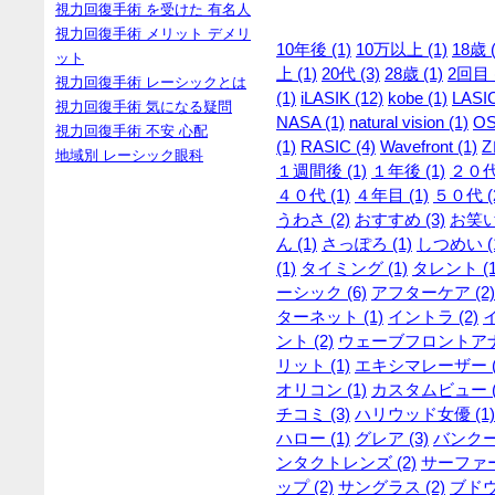
視力回復手術 を受けた 有名人
視力回復手術 メリット デメリ
10年後 (1)
10万以上 (1)
18歳 (
ット
上 (1)
20代 (3)
28歳 (1)
2回目 (
視力回復手術 レーシックとは
(1)
iLASIK (12)
kobe (1)
LASIC
視力回復手術 気になる疑問
NASA (1)
natural vision (1)
OS
視力回復手術 不安 心配
(1)
RASIC (4)
Wavefront (1)
Z
地域別 レーシック眼科
１週間後 (1)
１年後 (1)
２０代 
４０代 (1)
４年目 (1)
５０代 (
うわさ (2)
おすすめ (3)
お笑い
ん (1)
さっぽろ (1)
しつめい (
(1)
タイミング (1)
タレント (1
ーシック (6)
アフターケア (2)
ターネット (1)
イントラ (2)
ント (2)
ウェーブフロントアナラ
リット (1)
エキシマレーザー (
オリコン (1)
カスタムビュー (
チコミ (3)
ハリウッド女優 (1)
ハロー (1)
グレア (3)
バンクー
ンタクトレンズ (2)
サーファー 
ップ (2)
サングラス (2)
ブドウ