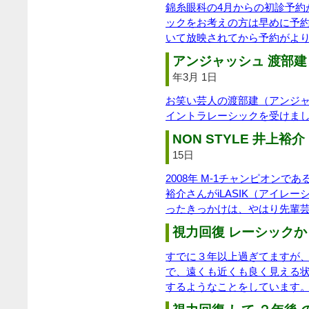
錦糸眼科の4月からの初診予約
ックをお考えの方は早めに予
いて放映されてから予約がよ
アンジャッシュ 渡部建 
年3月 1日
お笑い芸人の渡部建（アンジ
イントラレーシックを受けま
NON STYLE 井上裕介 
15日
2008年 M-1チャンピオンであ
裕介さんがiLASIK（アイレ
ったきっかけは、やはり先輩
視力回復 レーシックか
すでに３年以上過ぎてますが、
で、遠くも近くも良く見える
するようなことをしています