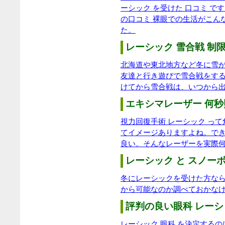
ーシック を受けた 口コミ で
の口コミ 裸眼での生活がこん
た。
レーシック 雪合戦 制限
北海道や東北地方など冬に雪
友達と行き遊びで雪合戦をす
けてから雪合戦は、いつから
エキシマレーザー 何秒
視力回復手術 レーシック っ
てイメージありますよね。で
良い。そんなレーザーを実際
レーシック と スノーボ
冬にレーシックを受けた方な
から可能なのか調べておかな
評判の良い眼科 レーシ
レーシック 眼科 を決定する