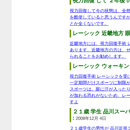
視力回復 して ２年後 
視力回復して今の状態は、全
を酷使していると思うんです
とか全くないです。
レーシック 近畿地方 眼
近畿地方には、視力回復手術 
あります。近畿地方の方は、
られることをお勧めします。
レーシック ウォーキング
視力回復手術 レーシックを受
一定期間だけスポーツに制限が
スポーツは、眼に汗が入った
が加わる恐れがないため、レ
すよ
２１歳 学生 品川スー
:
2008年12月 4日
２１歳学生の男性が 品川近視