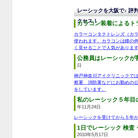
レーシックを大阪で♪ 評
クセス！
カラコン装着によるトラ
カラーコンタクトレンズ（カ
使われます。カラコンは瞳の
く見せることで人気がありま
公務員はレーシックが割
日
神戸神奈川アイクリニックで
察署、消防署などにお勤めの
をしています。
私のレーシック５年目
年11月24日
レーシックを受けてから５年
1日でレーシック 検査
2010年5月17日