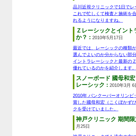
品川近視クリニックで1日でレ
これで忙しくて検査と施術を合
れるようになりますね。
Ｚレーシックとイント
か？ :
2010年5月17日
最近では、レーシックの種類
選んでよいのか分からない部
イントラレーシックと最新の
優れているのかを紹介します
スノーボード 國母和
レーシック :
2010年3月 
2010年 バンクーバーオリン
賞した國母和宏（こくぼかずひ
クを受けていました。
神戸クリニック 期間限
月25日