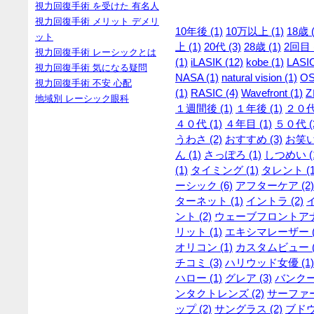
視力回復手術 を受けた 有名人
視力回復手術 メリット デメリ
10年後 (1)
10万以上 (1)
18歳 (
ット
上 (1)
20代 (3)
28歳 (1)
2回目 (
視力回復手術 レーシックとは
(1)
iLASIK (12)
kobe (1)
LASIC
視力回復手術 気になる疑問
NASA (1)
natural vision (1)
OS
視力回復手術 不安 心配
(1)
RASIC (4)
Wavefront (1)
Z
地域別 レーシック眼科
１週間後 (1)
１年後 (1)
２０代 
４０代 (1)
４年目 (1)
５０代 (
うわさ (2)
おすすめ (3)
お笑い
ん (1)
さっぽろ (1)
しつめい (
(1)
タイミング (1)
タレント (1
ーシック (6)
アフターケア (2)
ターネット (1)
イントラ (2)
ント (2)
ウェーブフロントアナラ
リット (1)
エキシマレーザー (
オリコン (1)
カスタムビュー (
チコミ (3)
ハリウッド女優 (1)
ハロー (1)
グレア (3)
バンクー
ンタクトレンズ (2)
サーファー 
ップ (2)
サングラス (2)
ブドウ