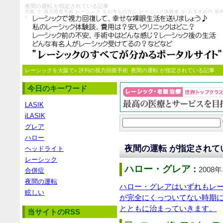
夜間の運転 が指定されている記事
大阪 で 視力回復手術 レーシック をお考えの方に レーシック体験者 が おすすめの
♪
レーシックを大阪で♪ 評判の視力回復手術
夜間の運転 が指定されている記事
今日のキーワード
LASIK
iLASIK
グレア
ハロー
夜間の運転 が指定されて
ヘッドライト
レーシック
ハロー・グレア :
2008年
合併症
夜間の運転
ハロー・グレアはいずれもレー
眩しい
が完全にくっついてない時期に
とともに治まっていきます。
当サイトのRSS