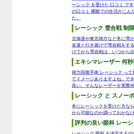
ーシック を受けた 口コミ で
の口コミ 裸眼での生活がこん
た。
レーシック 雪合戦 制限
北海道や東北地方など冬に雪
友達と行き遊びで雪合戦をす
けてから雪合戦は、いつから
エキシマレーザー 何秒
視力回復手術 レーシック っ
てイメージありますよね。で
良い。そんなレーザーを実際
レーシック と スノーボ
冬にレーシックを受けた方な
から可能なのか調べておかな
評判の良い眼科 レーシ
レーシック 眼科 を決定する