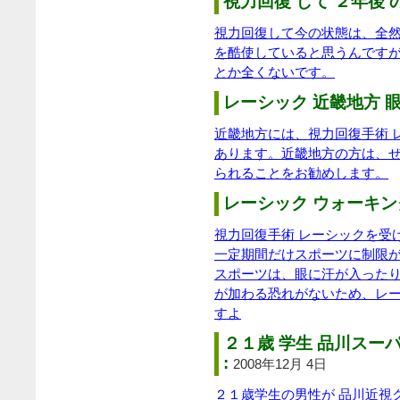
視力回復 して ２年後 
視力回復して今の状態は、全
を酷使していると思うんです
とか全くないです。
レーシック 近畿地方 眼
近畿地方には、視力回復手術 
あります。近畿地方の方は、
られることをお勧めします。
レーシック ウォーキング
視力回復手術 レーシックを受
一定期間だけスポーツに制限が
スポーツは、眼に汗が入った
が加わる恐れがないため、レ
すよ
２１歳 学生 品川スー
:
2008年12月 4日
２１歳学生の男性が 品川近視