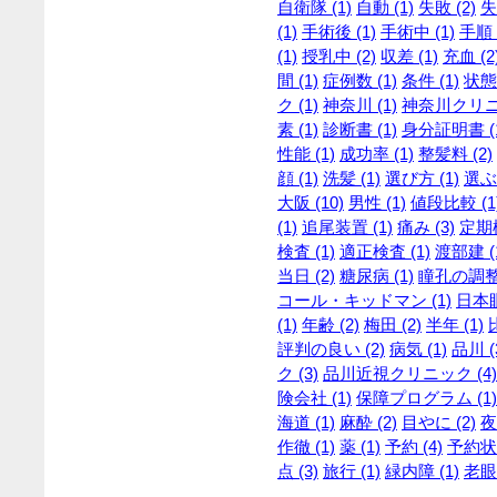
自衛隊 (1)
自動 (1)
失敗 (2)
失
(1)
手術後 (1)
手術中 (1)
手順 
(1)
授乳中 (2)
収差 (1)
充血 (2
間 (1)
症例数 (1)
条件 (1)
状態 
ク (1)
神奈川 (1)
神奈川クリニッ
素 (1)
診断書 (1)
身分証明書 (
性能 (1)
成功率 (1)
整髪料 (2)
顔 (1)
洗髪 (1)
選び方 (1)
選ぶ 
大阪 (10)
男性 (1)
値段比較 (1
(1)
追尾装置 (1)
痛み (3)
定期検
検査 (1)
適正検査 (1)
渡部建 (
当日 (2)
糖尿病 (1)
瞳孔の調整 
コール・キッドマン (1)
日本眼
(1)
年齢 (2)
梅田 (2)
半年 (1)
評判の良い (2)
病気 (1)
品川 (
ク (3)
品川近視クリニック (4)
険会社 (1)
保障プログラム (1)
海道 (1)
麻酔 (2)
目やに (2)
夜
作徹 (1)
薬 (1)
予約 (4)
予約状況
点 (3)
旅行 (1)
緑内障 (1)
老眼 