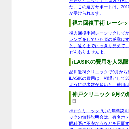
神戸クリニックでも遠方の方
た。この遠方サポートは、20
が受けられます。
視力回復手術 レーシック
視力回復手術レーシックして
レンズをしていた頃の感覚は
と、遠くまではっきり見えて
ぜんありませんよ。
iLASIKの費用を人気眼
品川近視クリニックで9月から東
iLASIKの費用は、相場とし
ように患者数が多いと、費用
神戸クリニック 9月の無
日
神戸クリニック 9月の無料説
ックの無料説明会は、有名ホ
眼科医に不安な点などを質問