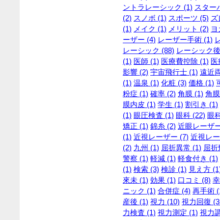
ントラレーシック (1)
スターバ
(2)
スノボ (1)
スポーツ (5)
ズレ
(1)
メイク (1)
メリット (2)
ヨガ
ーザー (4)
レーザー手術 (1)
レーシック (88)
レーシック後 
(1)
医師 (1)
医療費控除 (1)
医
影響 (2)
宇宙飛行士 (1)
遠近両
(1)
温泉 (1)
化粧 (3)
価格 (1)
粉症 (1)
確率 (2)
角膜 (1)
角膜
膜内皮 (1)
学生 (1)
割引き (1)
(1)
眼圧検査 (1)
眼科 (22)
眼科
矯正 (1)
錦糸 (2)
近眼レーザー 
(1)
近視レーザー (7)
近視レーザ
(2)
九州 (1)
屈折異常 (1)
屈折矯
警察 (1)
軽減 (1)
軽食付き (1)
(1)
検索 (3)
検診 (1)
見え方 (1
來未 (1)
効果 (1)
口コミ (8)
幸
ニック (1)
合併症 (4)
再手術 (
産後 (1)
視力 (10)
視力回復 (3
力検査 (1)
視力測定 (1)
視力調整