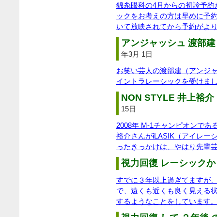
錦糸眼科の4月からの初診予約
ックをお考えの方は早めに予
いて放映されてから予約がよ
アンジャッシュ 渡部建 
年3月 1日
お笑い芸人の渡部建（アンジ
イントラレーシックを受けま
NON STYLE 井上裕介 
15日
2008年 M-1チャンピオンであ
裕介さんがiLASIK（アイレ
ったきっかけは、やはり先輩
視力回復 レーシックか
すでに３年以上過ぎてますが、
で、遠くも近くも良く見える
するようなことをしています