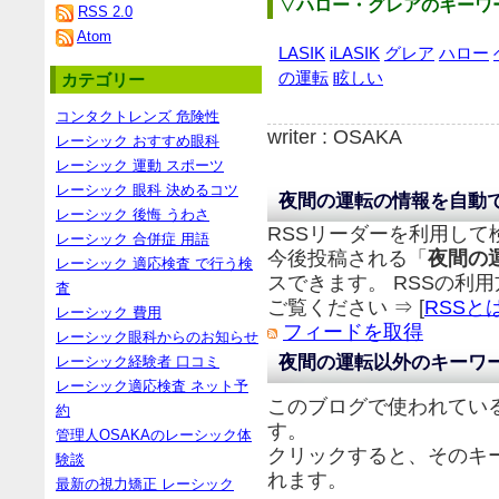
▽ハロー・グレアのキーワ
RSS 2.0
Atom
LASIK
iLASIK
グレア
ハロー
の運転
眩しい
カテゴリー
コンタクトレンズ 危険性
writer : OSAKA
レーシック おすすめ眼科
レーシック 運動 スポーツ
レーシック 眼科 決めるコツ
夜間の運転の情報を自動
レーシック 後悔 うわさ
RSSリーダーを利用して
レーシック 合併症 用語
今後投稿される「
夜間の
レーシック 適応検査 で行う検
スできます。 RSSの利
査
ご覧ください ⇒ [
RSSと
レーシック 費用
フィードを取得
レーシック眼科からのお知らせ
夜間の運転以外のキーワ
レーシック経験者 口コミ
レーシック適応検査 ネット予
このブログで使われてい
約
す。
管理人OSAKAのレーシック体
クリックすると、そのキ
験談
れます。
最新の視力矯正 レーシック