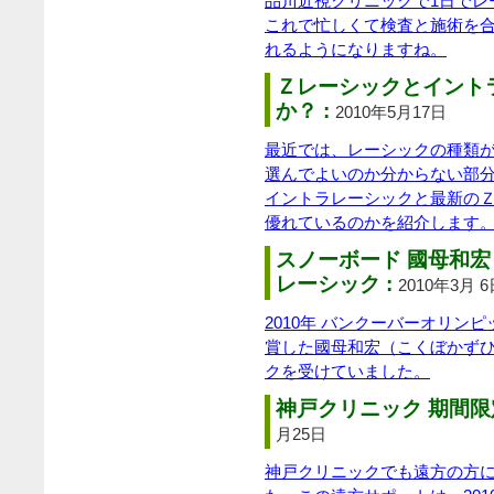
品川近視クリニックで1日でレ
これで忙しくて検査と施術を合
れるようになりますね。
Ｚレーシックとイント
か？ :
2010年5月17日
最近では、レーシックの種類
選んでよいのか分からない部
イントラレーシックと最新の
優れているのかを紹介します
スノーボード 國母和
レーシック :
2010年3月 
2010年 バンクーバーオリン
賞した國母和宏（こくぼかずひ
クを受けていました。
神戸クリニック 期間限
月25日
神戸クリニックでも遠方の方