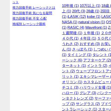
ット
10年後 (1)
10万以上 (1)
18歳 (
視力回復手術 レーシックとは
上 (1)
20代 (3)
28歳 (1)
2回目 (
視力回復手術 気になる疑問
(1)
iLASIK (12)
kobe (1)
LASIC
視力回復手術 不安 心配
NASA (1)
natural vision (1)
OS
地域別 レーシック眼科
(1)
RASIC (4)
Wavefront (1)
Z
１週間後 (1)
１年後 (1)
２０代 
４０代 (1)
４年目 (1)
５０代 (
うわさ (2)
おすすめ (3)
お笑い
ん (1)
さっぽろ (1)
しつめい (
(1)
タイミング (1)
タレント (1
ーシック (6)
アフターケア (2)
ターネット (1)
イントラ (2)
ント (2)
ウェーブフロントアナラ
リット (1)
エキシマレーザー (
オリコン (1)
カスタムビュー (
チコミ (3)
ハリウッド女優 (1)
ハロー (1)
グレア (3)
バンクー
ンタクトレンズ (2)
サーファー 
ップ (2)
サングラス (2)
ブドウ
ントラレーシック (1)
スターバ