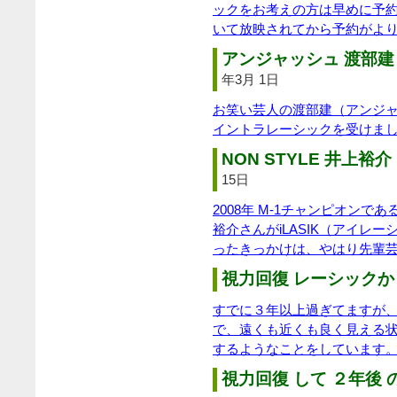
ックをお考えの方は早めに予
いて放映されてから予約がよ
アンジャッシュ 渡部建 
年3月 1日
お笑い芸人の渡部建（アンジ
イントラレーシックを受けま
NON STYLE 井上裕介 
15日
2008年 M-1チャンピオンであ
裕介さんがiLASIK（アイレ
ったきっかけは、やはり先輩
視力回復 レーシックか
すでに３年以上過ぎてますが、
で、遠くも近くも良く見える
するようなことをしています
視力回復 して ２年後 