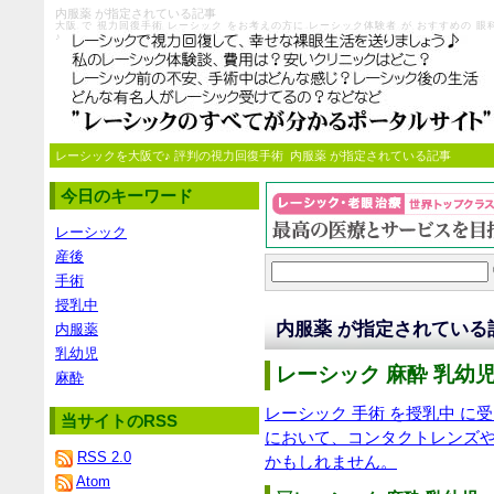
内服薬 が指定されている記事
大阪 で 視力回復手術 レーシック をお考えの方に レーシック体験者 が おすすめの
♪
レーシックを大阪で♪ 評判の視力回復手術
内服薬 が指定されている記事
今日のキーワード
レーシック
産後
手術
授乳中
内服薬 が指定されている
内服薬
乳幼児
レーシック 麻酔 乳幼児
麻酔
レーシック 手術 を授乳中 に
当サイトのRSS
において、コンタクトレンズ
RSS 2.0
かもしれません。
Atom