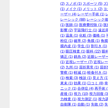
(2)
スノボ (1)
スポーツ (5)
ズレ
(1)
メイク (1)
メリット (2)
ヨガ
ーザー (4)
レーザー手術 (1)
レーシック (88)
レーシック後 
(1)
医師 (1)
医療費控除 (1)
医
影響 (2)
宇宙飛行士 (1)
遠近両
(1)
温泉 (1)
化粧 (3)
価格 (1)
粉症 (1)
確率 (2)
角膜 (1)
角膜
膜内皮 (1)
学生 (1)
割引き (1)
(1)
眼圧検査 (1)
眼科 (22)
眼科
矯正 (1)
錦糸 (2)
近眼レーザー 
(1)
近視レーザー (7)
近視レーザ
(2)
九州 (1)
屈折異常 (1)
屈折矯
警察 (1)
軽減 (1)
軽食付き (1)
(1)
検索 (3)
検診 (1)
見え方 (1
來未 (1)
効果 (1)
口コミ (8)
幸
ニック (1)
合併症 (4)
再手術 (
産後 (1)
視力 (10)
視力回復 (3
力検査 (1)
視力測定 (1)
視力調整
自衛隊 (1)
自動 (1)
失敗 (2)
失