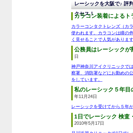
レーシックを大阪で♪ 評
クセス！
カラコン装着によるトラ
カラーコンタクトレンズ（カ
使われます。カラコンは瞳の
く見せることで人気がありま
公務員はレーシックが割
日
神戸神奈川アイクリニックで
察署、消防署などにお勤めの
をしています。
私のレーシック５年目
年11月24日
レーシックを受けてから５年
1日でレーシック 検査
2010年5月17日