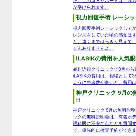
た。この遠方サポートは、20
が受けられます。
視力回復手術 レーシック
視力回復手術レーシックして
レンズをしていた頃の感覚は
と、遠くまではっきり見えて
ぜんありませんよ。
iLASIKの費用を人気眼
品川近視クリニックで9月から東
iLASIKの費用は、相場とし
ように患者数が多いと、費用
神戸クリニック 9月の無
日
神戸クリニック 9月の無料説
ックの無料説明会は、有名ホ
眼科医に不安な点などを質問
て、優先的に検査予約ができ