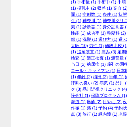
(1)
手術後 (1)
手術中 (1)
手順 
(1)
授乳中 (2)
収差 (1)
充血 (2
間 (1)
症例数 (1)
条件 (1)
状態 
ク (1)
神奈川 (1)
神奈川クリニッ
素 (1)
診断書 (1)
身分証明書 (
性能 (1)
成功率 (1)
整髪料 (2)
顔 (1)
洗髪 (1)
選び方 (1)
選ぶ 
大阪 (10)
男性 (1)
値段比較 (1
(1)
追尾装置 (1)
痛み (3)
定期検
検査 (1)
適正検査 (1)
渡部建 (
当日 (2)
糖尿病 (1)
瞳孔の調整 
コール・キッドマン (1)
日本眼
(1)
年齢 (2)
梅田 (2)
半年 (1)
評判の良い (2)
病気 (1)
品川 (
ク (3)
品川近視クリニック (4)
険会社 (1)
保障プログラム (1)
海道 (1)
麻酔 (2)
目やに (2)
夜
作徹 (1)
薬 (1)
予約 (4)
予約状況
点 (3)
旅行 (1)
緑内障 (1)
老眼 