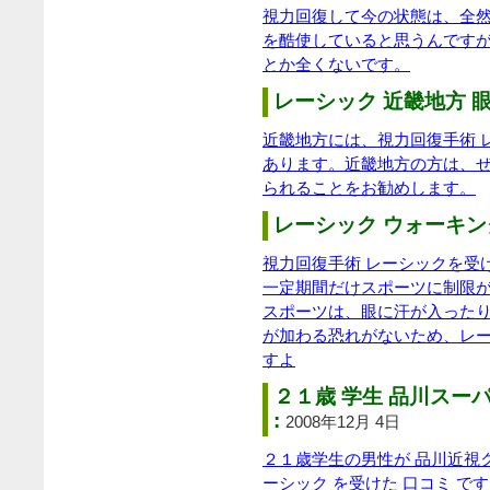
視力回復して今の状態は、全
を酷使していると思うんです
とか全くないです。
レーシック 近畿地方 眼
近畿地方には、視力回復手術 
あります。近畿地方の方は、
られることをお勧めします。
レーシック ウォーキング
視力回復手術 レーシックを受
一定期間だけスポーツに制限が
スポーツは、眼に汗が入った
が加わる恐れがないため、レ
すよ
２１歳 学生 品川スー
:
2008年12月 4日
２１歳学生の男性が 品川近視
ーシック を受けた 口コミ で