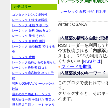
▽レーシック 麻酔 乳幼児
カテゴリー
レーシック
産後
手術
授乳中
コンタクトレンズ 危険性
レーシック おすすめ眼科
writer : OSAKA
レーシック 運動 スポーツ
レーシック 眼科 決めるコツ
レーシック 後悔 うわさ
内服薬の情報を自動で取
レーシック 合併症 用語
RSSリーダーを利用して
レーシック 適応検査 で行う検
今後投稿される「
内服薬
査
きます。 RSSの利用方
レーシック 費用
ください ⇒ [
RSSとは
]
レーシック眼科からのお知らせ
フィードを取得
レーシック経験者 口コミ
内服薬以外のキーワード
レーシック適応検査 ネット予
約
このブログで使われてい
管理人OSAKAのレーシック体
す。
験談
クリックすると、そのキ
最新の視力矯正 レーシック
れます。
視力回復手術 を受けた 有名人
視力回復手術 メリット デメリ