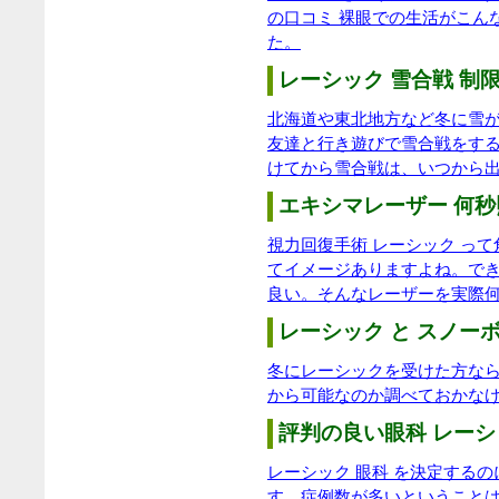
の口コミ 裸眼での生活がこん
た。
レーシック 雪合戦 制限
北海道や東北地方など冬に雪
友達と行き遊びで雪合戦をす
けてから雪合戦は、いつから
エキシマレーザー 何秒
視力回復手術 レーシック っ
てイメージありますよね。で
良い。そんなレーザーを実際
レーシック と スノーボ
冬にレーシックを受けた方な
から可能なのか調べておかな
評判の良い眼科 レーシ
レーシック 眼科 を決定する
す。症例数が多いということ