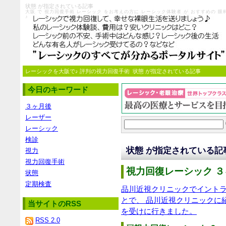
状態 が指定されている記事
大阪 で 視力回復手術 レーシック をお考えの方に レーシック体験者 が おすすめの
♪
レーシックを大阪で♪ 評判の視力回復手術
状態 が指定されている記事
今日のキーワード
３ヶ月後
レーザー
レーシック
検診
状態 が指定されている記
視力
視力回復手術
視力回復レーシック ３
状態
定期検査
品川近視クリニックでイント
とで、 品川近視クリニックに
当サイトのRSS
を受けに行きました。
RSS 2.0