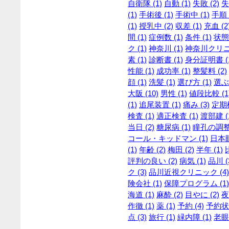
自衛隊 (1)
自動 (1)
失敗 (2)
失
(1)
手術後 (1)
手術中 (1)
手順 
(1)
授乳中 (2)
収差 (1)
充血 (2
間 (1)
症例数 (1)
条件 (1)
状態 
ク (1)
神奈川 (1)
神奈川クリニッ
素 (1)
診断書 (1)
身分証明書 (
性能 (1)
成功率 (1)
整髪料 (2)
顔 (1)
洗髪 (1)
選び方 (1)
選ぶ 
大阪 (10)
男性 (1)
値段比較 (1
(1)
追尾装置 (1)
痛み (3)
定期検
検査 (1)
適正検査 (1)
渡部建 (
当日 (2)
糖尿病 (1)
瞳孔の調整 
コール・キッドマン (1)
日本眼
(1)
年齢 (2)
梅田 (2)
半年 (1)
評判の良い (2)
病気 (1)
品川 (
ク (3)
品川近視クリニック (4)
険会社 (1)
保障プログラム (1)
海道 (1)
麻酔 (2)
目やに (2)
夜
作徹 (1)
薬 (1)
予約 (4)
予約状況
点 (3)
旅行 (1)
緑内障 (1)
老眼 