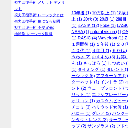
視力回復手術 メリット デメリ
ット
10年後 (1)
10万以上 (1)
18歳 (
視力回復手術 レーシックとは
上 (1)
20代 (3)
28歳 (1)
2回目 (
視力回復手術 気になる疑問
(1)
iLASIK (12)
kobe (1)
LASIC
視力回復手術 不安 心配
NASA (1)
natural vision (1)
OS
地域別 レーシック眼科
(1)
RASIC (4)
Wavefront (1)
Z
１週間後 (1)
１年後 (1)
２０代 
４０代 (1)
４年目 (1)
５０代 (
うわさ (2)
おすすめ (3)
お笑い
ん (1)
さっぽろ (1)
しつめい (
(1)
タイミング (1)
タレント (1
ーシック (6)
アフターケア (2)
ターネット (1)
イントラ (2)
ント (2)
ウェーブフロントアナラ
リット (1)
エキシマレーザー (
オリコン (1)
カスタムビュー (
チコミ (3)
ハリウッド女優 (1)
ハロー (1)
グレア (3)
バンクー
ンタクトレンズ (2)
サーファー 
ップ (2)
サングラス (2)
ブドウ