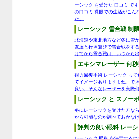
ーシック を受けた 口コミ で
の口コミ 裸眼での生活がこん
た。
レーシック 雪合戦 制限
北海道や東北地方など冬に雪
友達と行き遊びで雪合戦をす
けてから雪合戦は、いつから
エキシマレーザー 何秒
視力回復手術 レーシック っ
てイメージありますよね。で
良い。そんなレーザーを実際
レーシック と スノーボ
冬にレーシックを受けた方な
から可能なのか調べておかな
評判の良い眼科 レーシ
レーシック 眼科 を決定する