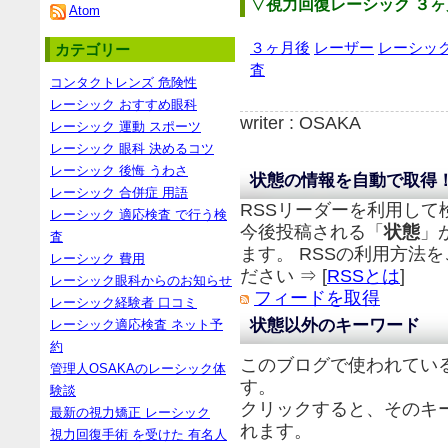
▽視力回復レーシック ３
Atom
３ヶ月後
レーザー
レーシッ
カテゴリー
査
コンタクトレンズ 危険性
レーシック おすすめ眼科
writer : OSAKA
レーシック 運動 スポーツ
レーシック 眼科 決めるコツ
レーシック 後悔 うわさ
状態の情報を自動で取得
レーシック 合併症 用語
RSSリーダーを利用して
レーシック 適応検査 で行う検
今後投稿される「
状態
」
査
ます。 RSSの利用方法
レーシック 費用
ださい ⇒ [
RSSとは
]
レーシック眼科からのお知らせ
フィードを取得
レーシック経験者 口コミ
状態以外のキーワード
レーシック適応検査 ネット予
約
このブログで使われてい
管理人OSAKAのレーシック体
す。
験談
クリックすると、そのキ
最新の視力矯正 レーシック
れます。
視力回復手術 を受けた 有名人