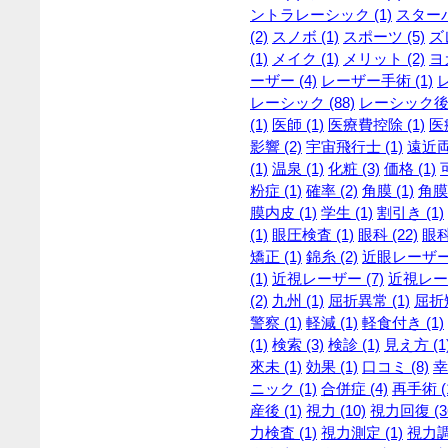
ントラレーシック (1)
スターバ
(2)
スノボ (1)
スポーツ (5)
ズレ
(1)
メイク (1)
メリット (2)
ヨガ
ーザー (4)
レーザー手術 (1)
レーシック (88)
レーシック後 
(1)
医師 (1)
医療費控除 (1)
医
影響 (2)
宇宙飛行士 (1)
遠近両
(1)
温泉 (1)
化粧 (3)
価格 (1)
粉症 (1)
確率 (2)
角膜 (1)
角膜
膜内皮 (1)
学生 (1)
割引き (1)
(1)
眼圧検査 (1)
眼科 (22)
眼科
矯正 (1)
錦糸 (2)
近眼レーザー 
(1)
近視レーザー (7)
近視レーザ
(2)
九州 (1)
屈折異常 (1)
屈折矯
警察 (1)
軽減 (1)
軽食付き (1)
(1)
検索 (3)
検診 (1)
見え方 (1
來未 (1)
効果 (1)
口コミ (8)
幸
ニック (1)
合併症 (4)
再手術 (
産後 (1)
視力 (10)
視力回復 (3
力検査 (1)
視力測定 (1)
視力調整