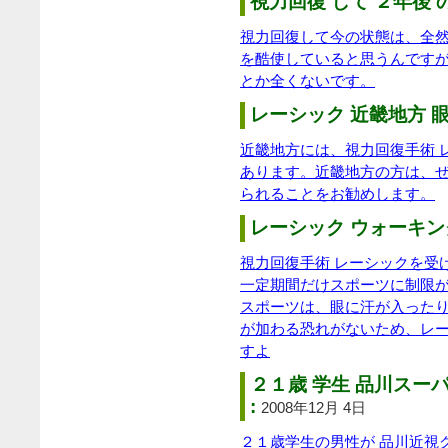
視力回復 して ２年後 
視力回復して今の状態は、全
を酷使していると思うんです
とか全くないです。
レーシック 近畿地方 眼
近畿地方には、視力回復手術 
あります。近畿地方の方は、
られることをお勧めします。
レーシック ウォーキング
視力回復手術 レーシックを受
一定期間だけスポーツに制限が
スポーツは、眼に汗が入った
が加わる恐れがないため、レ
すよ
２１歳 学生 品川スー
:
2008年12月 4日
２１歳学生の男性が 品川近視