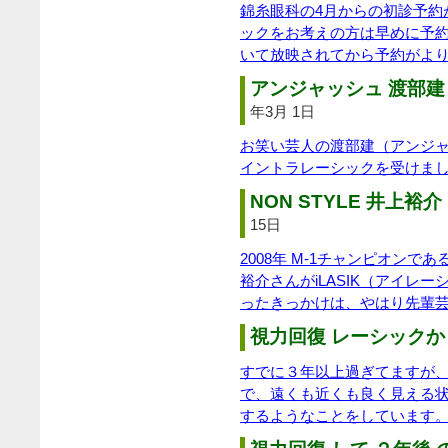
錦糸眼科の4月からの初診予約
ックをお考えの方は早めに予
いて放映されてから予約がよ
アンジャッシュ 渡部建 
年3月 1日
お笑い芸人の渡部建（アンジ
イントラレーシックを受けま
NON STYLE 井上裕介 
15日
2008年 M-1チャンピオンであ
裕介さんがiLASIK（アイレ
ったきっかけは、やはり先輩
視力回復 レーシックか
すでに３年以上過ぎてますが、
で、遠くも近くも良く見える
するようなことをしています