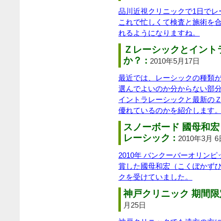
品川近視クリニックで1日でレ
これで忙しくて検査と施術を合
れるようになりますね。
Ｚレーシックとイント
か？ :
2010年5月17日
最近では、レーシックの種類
選んでよいのか分からない部
イントラレーシックと最新の
優れているのかを紹介します
スノーボード 國母和
レーシック :
2010年3月 
2010年 バンクーバーオリン
賞した國母和宏（こくぼかずひ
クを受けていました。
神戸クリニック 期間限
月25日