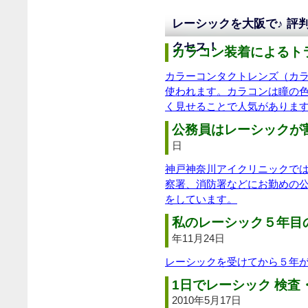
レーシックを大阪で♪ 評
クセス！
カラコン装着によるトラ
カラーコンタクトレンズ（カ
使われます。カラコンは瞳の
く見せることで人気がありま
公務員はレーシックが割
日
神戸神奈川アイクリニックで
察署、消防署などにお勤めの
をしています。
私のレーシック５年目
年11月24日
レーシックを受けてから５年
1日でレーシック 検査
2010年5月17日