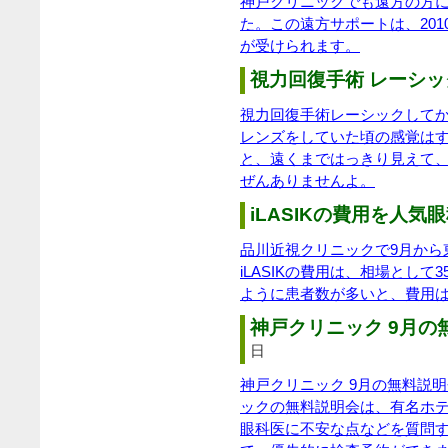
神戸クリニックでも遠方の方
た。この遠方サポートは、20
が受けられます。
視力回復手術 レーシック
視力回復手術レーシックして
レンズをしていた頃の感覚は
と、遠くまではっきり見えて
ぜんありませんよ。
iLASIKの費用を人気眼
品川近視クリニックで9月から東
iLASIKの費用は、相場とし
ように患者数が多いと、費用
神戸クリニック 9月の無
日
神戸クリニック 9月の無料説
ックの無料説明会は、有名ホ
眼科医に不安な点などを質問