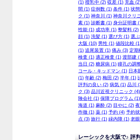
(1)
授乳中 (2)
収差 (1)
充血 (2
間 (1)
症例数 (1)
条件 (1)
状態 
ク (1)
神奈川 (1)
神奈川クリニッ
素 (1)
診断書 (1)
身分証明書 (
性能 (1)
成功率 (1)
整髪料 (2)
顔 (1)
洗髪 (1)
選び方 (1)
選ぶ 
大阪 (10)
男性 (1)
値段比較 (1
(1)
追尾装置 (1)
痛み (3)
定期検
検査 (1)
適正検査 (1)
渡部建 (
当日 (2)
糖尿病 (1)
瞳孔の調整 
コール・キッドマン (1)
日本眼
(1)
年齢 (2)
梅田 (2)
半年 (1)
評判の良い (2)
病気 (1)
品川 (
ク (3)
品川近視クリニック (4)
険会社 (1)
保障プログラム (1)
海道 (1)
麻酔 (2)
目やに (2)
夜
作徹 (1)
薬 (1)
予約 (4)
予約状況
点 (3)
旅行 (1)
緑内障 (1)
老眼 
レーシックを大阪で♪ 評