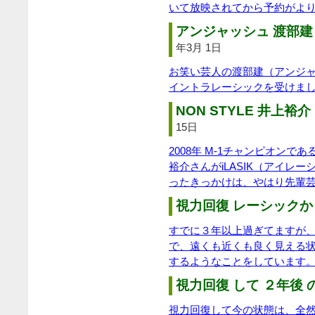
いて放映されてから予約がよ
アンジャッシュ 渡部建 
年3月 1日
お笑い芸人の渡部建（アンジ
イントラレーシックを受けま
NON STYLE 井上裕介 
15日
2008年 M-1チャンピオンであ
裕介さんがiLASIK（アイレ
ったきっかけは、やはり先輩
視力回復 レーシックか
すでに３年以上過ぎてますが、
で、遠くも近くも良く見える
するようなことをしています
視力回復 して ２年後 
視力回復して今の状態は、全