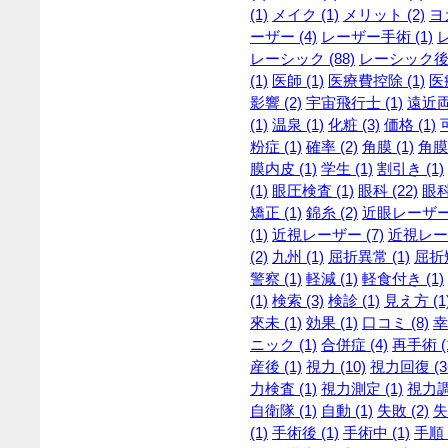
(1)
メイク (1)
メリット (2)
ヨガ
ーザー (4)
レーザー手術 (1)
レーシック (88)
レーシック後 
(1)
医師 (1)
医療費控除 (1)
医
影響 (2)
宇宙飛行士 (1)
遠近両
(1)
温泉 (1)
化粧 (3)
価格 (1)
粉症 (1)
確率 (2)
角膜 (1)
角膜
膜内皮 (1)
学生 (1)
割引き (1)
(1)
眼圧検査 (1)
眼科 (22)
眼科
矯正 (1)
錦糸 (2)
近眼レーザー 
(1)
近視レーザー (7)
近視レーザ
(2)
九州 (1)
屈折異常 (1)
屈折矯
警察 (1)
軽減 (1)
軽食付き (1)
(1)
検索 (3)
検診 (1)
見え方 (1
來未 (1)
効果 (1)
口コミ (8)
幸
ニック (1)
合併症 (4)
再手術 (
産後 (1)
視力 (10)
視力回復 (3
力検査 (1)
視力測定 (1)
視力調整
自衛隊 (1)
自動 (1)
失敗 (2)
失
(1)
手術後 (1)
手術中 (1)
手順 