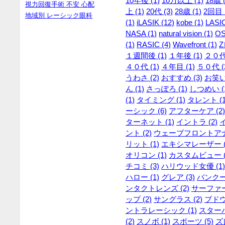
10年後 (1)
10万以上 (1)
18歳 (
視力回復手術 不安 心配
上 (1)
20代 (3)
28歳 (1)
2回目 (
地域別 レーシック眼科
(1)
iLASIK (12)
kobe (1)
LASIC
NASA (1)
natural vision (1)
OS
(1)
RASIC (4)
Wavefront (1)
Z
１週間後 (1)
１年後 (1)
２０代 
４０代 (1)
４年目 (1)
５０代 (
うわさ (2)
おすすめ (3)
お笑い
ん (1)
さっぽろ (1)
しつめい (
(1)
タイミング (1)
タレント (1
ーシック (6)
アフターケア (2)
ターネット (1)
イントラ (2)
ント (2)
ウェーブフロントアナラ
リット (1)
エキシマレーザー (
オリコン (1)
カスタムビュー (
チコミ (3)
ハリウッド女優 (1)
ハロー (1)
グレア (3)
バンクー
ンタクトレンズ (2)
サーファー 
ップ (2)
サングラス (2)
ブドウ
ントラレーシック (1)
スターバ
(2)
スノボ (1)
スポーツ (5)
ズレ