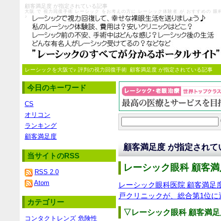
顧客満足度 が指定されている記事
大阪 で 視力回復手術 レーシック をお考えの方に レーシック体験者 が おすすめの
♪
レーシックを大阪で♪ 評判の視力回復手術
顧客満足度 が指定されている記事
今日のキーワード
CS
オリコン
ランキング
顧客満足度
顧客満足度 が指定されて
当サイトのRSS
レーシック眼科 顧客満
RSS 2.0
Atom
レーシック眼科医院 顧客満足
戸クリニックが、総合第1位に
カテゴリー
▽レーシック眼科 顧客満
コンタクトレンズ 危険性