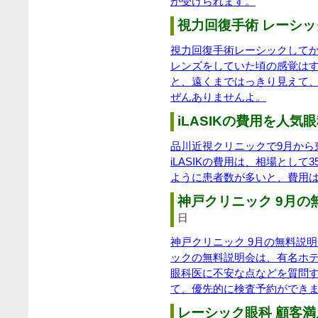
が受けられます。
視力回復手術 レーシック
視力回復手術レーシックして
レンズをしていた頃の感覚は
と、遠くまではっきり見えて
ぜんありませんよ。
iLASIKの費用を人気眼
品川近視クリニックで9月から東
iLASIKの費用は、相場とし
ように患者数が多いと、費用
神戸クリニック 9月の無
日
神戸クリニック 9月の無料説
ックの無料説明会は、有名ホ
眼科医に不安な点などを質問
て、優先的に検査予約ができ
レーシック眼科 顧客満