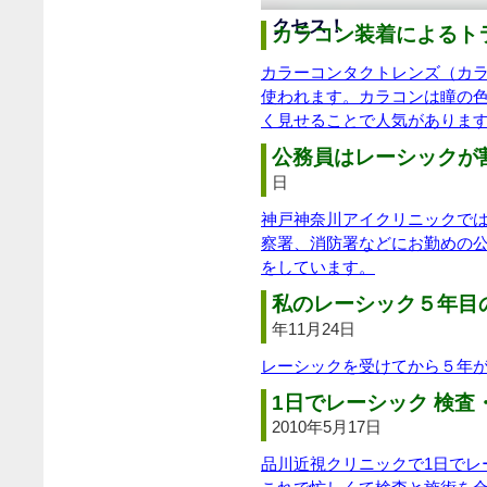
クセス！
カラコン装着によるトラ
カラーコンタクトレンズ（カ
使われます。カラコンは瞳の
く見せることで人気がありま
公務員はレーシックが割
日
神戸神奈川アイクリニックで
察署、消防署などにお勤めの
をしています。
私のレーシック５年目
年11月24日
レーシックを受けてから５年
1日でレーシック 検査
2010年5月17日
品川近視クリニックで1日でレ