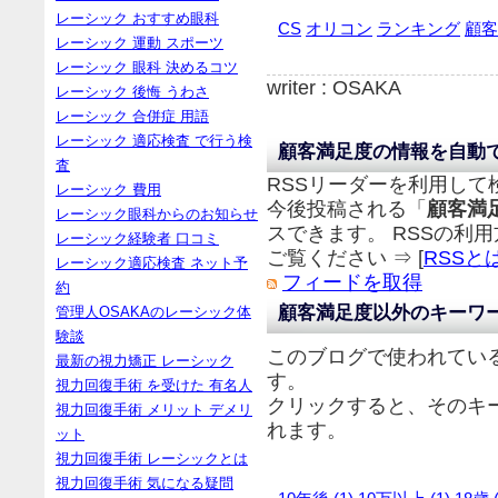
レーシック おすすめ眼科
CS
オリコン
ランキング
顧客
レーシック 運動 スポーツ
レーシック 眼科 決めるコツ
writer : OSAKA
レーシック 後悔 うわさ
レーシック 合併症 用語
レーシック 適応検査 で行う検
顧客満足度の情報を自動
査
RSSリーダーを利用して
レーシック 費用
今後投稿される「
顧客満
レーシック眼科からのお知らせ
スできます。 RSSの利
レーシック経験者 口コミ
ご覧ください ⇒ [
RSSと
レーシック適応検査 ネット予
フィードを取得
約
顧客満足度以外のキーワ
管理人OSAKAのレーシック体
験談
このブログで使われてい
最新の視力矯正 レーシック
す。
視力回復手術 を受けた 有名人
クリックすると、そのキ
視力回復手術 メリット デメリ
れます。
ット
視力回復手術 レーシックとは
視力回復手術 気になる疑問