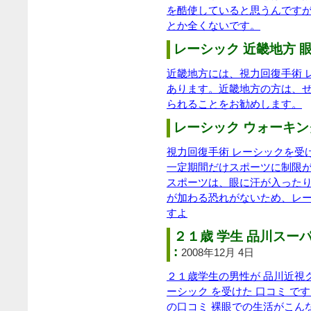
を酷使していると思うんです
とか全くないです。
レーシック 近畿地方 眼
近畿地方には、視力回復手術 
あります。近畿地方の方は、
られることをお勧めします。
レーシック ウォーキング
視力回復手術 レーシックを受
一定期間だけスポーツに制限が
スポーツは、眼に汗が入った
が加わる恐れがないため、レ
すよ
２１歳 学生 品川スー
:
2008年12月 4日
２１歳学生の男性が 品川近視
ーシック を受けた 口コミ で
の口コミ 裸眼での生活がこん